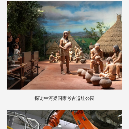
探访牛河梁国家考古遗址公园