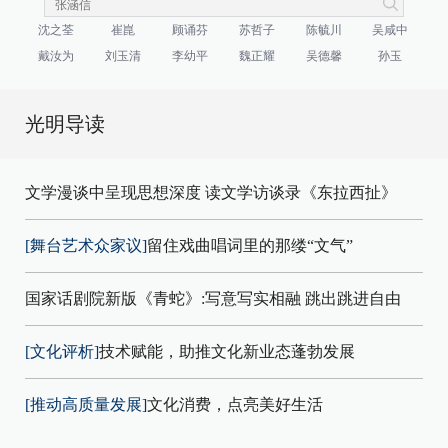
沈之荃
崔崑
顾诵芬
苏哲子
陈毓川
吴咸中
戴汝为
刘玉清
李幼平
魏正耀
吴德馨
孙玉
光明导读
文学漫谈中呈现思想深度 读文学访谈录《东拉西扯》
[舞台艺术众家议]
留住戏曲唱词里的那缕“文气”
国家话剧院新版《青蛇》:写意写实相融 跳出跳进自由
[文化评析]
技术赋能，助推文化新业态蓬勃发展
[推动高质量发展]
文化消费，点亮美好生活