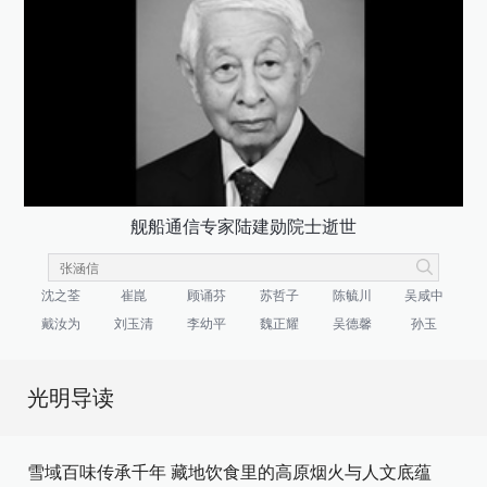
舰船通信专家陆建勋院士逝世
沈之荃
崔崑
顾诵芬
苏哲子
陈毓川
吴咸中
戴汝为
刘玉清
李幼平
魏正耀
吴德馨
孙玉
光明导读
雪域百味传承千年 藏地饮食里的高原烟火与人文底蕴