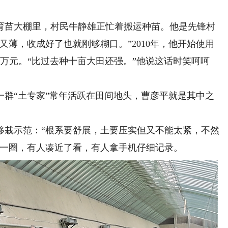
苗大棚里，村民牛静雄正忙着搬运种苗。他是先锋村
又薄，收成好了也就刚够糊口。”2010年，他开始使用
万元。“比过去种十亩大田还强。”他说这话时笑呵呵
“土专家”常年活跃在田间地头，曹彦平就是其中之
栽示范：“根系要舒展，土要压实但又不能太紧，不然
成一圈，有人凑近了看，有人拿手机仔细记录。