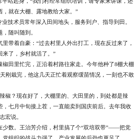
平站起身，“我们村经常组织培训，请专家来讲课，还
西，就在大棚、露地教给大家。”
业技术员常年深入田间地头，服务到户、指导到田。
题，随叫随到。
里带着自豪：“过去村里人外出打工，现在反过来了，
回来了，乡村就活了。”
椒田里忙完，正沿着村路往家走。今年他种了8棚大棚
两天刚栽完，他这几天正忙着观察缓苗情况，一刻也不敢
辣椒？现在好了，大棚里的、大田里的，到处都是辣
些，七月中旬接上茬，一直能卖到国庆前后。去年我收
陈志宏说。
数。王治芳介绍，村里搞了个“双培双带”——把党
。党组织的战斗力强了，产业发展的后劲也更足了。