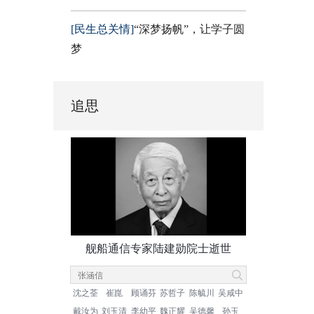
[民生总关情]
“深梦扬帆”，让学子圆
梦
追思
舰船通信专家陆建勋院士逝世
沈之荃
崔崑
顾诵芬
苏哲子
陈毓川
吴咸中
戴汝为
刘玉清
李幼平
魏正耀
吴德馨
孙玉