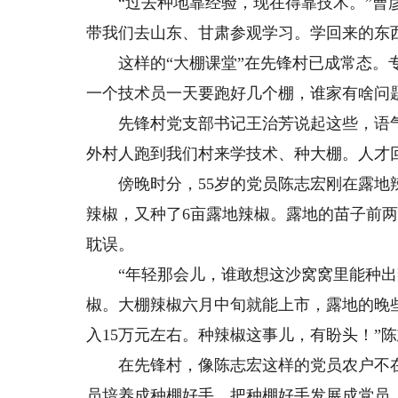
“过去种地靠经验，现在得靠技术。”曹彦
带我们去山东、甘肃参观学习。学回来的东
这样的“大棚课堂”在先锋村已成常态。专
一个技术员一天要跑好几个棚，谁家有啥问
先锋村党支部书记王治芳说起这些，语气
外村人跑到我们村来学技术、种大棚。人才
傍晚时分，55岁的党员陈志宏刚在露地辣
辣椒，又种了6亩露地辣椒。露地的苗子前
耽误。
“年轻那会儿，谁敢想这沙窝窝里能种出
椒。大棚辣椒六月中旬就能上市，露地的晚
入15万元左右。种辣椒这事儿，有盼头！”
在先锋村，像陈志宏这样的党员农户不在少
员培养成种棚好手，把种棚好手发展成党员