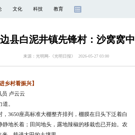
论
文化
科技
教育
边县白泥井镇先锋村：沙窝窝中
来源：
光明网-《光明日报》
2026-05-27 03:00
进乡村看振兴】
员 卢云云
力道。
3650座高标准大棚整齐排列，棚膜在日头下泛着白
静静地长着；田间地头，露地辣椒的移栽也已开始。农
出来，栽进大田的土壤里。