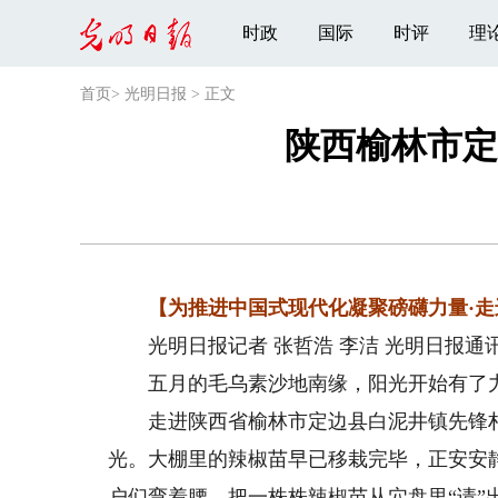
时政
国际
时评
理
首页
>
光明日报
>
正文
陕西榆林市定
【为推进中国式现代化凝聚磅礴力量·走
光明日报记者 张哲浩 李洁 光明日报通讯
五月的毛乌素沙地南缘，阳光开始有了
走进陕西省榆林市定边县白泥井镇先锋村，
光。大棚里的辣椒苗早已移栽完毕，正安安
户们弯着腰，把一株株辣椒苗从穴盘里“请”