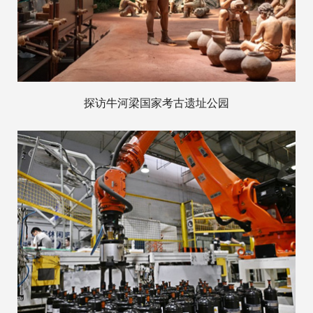
探访牛河梁国家考古遗址公园