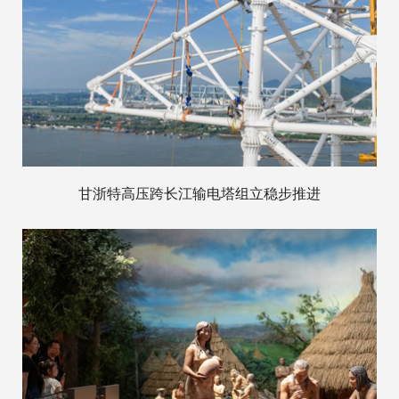
甘浙特高压跨长江输电塔组立稳步推进