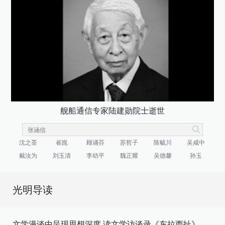
舰船通信专家陆建勋院士逝世
沈之荃
崔崑
顾诵芬
苏哲子
陈毓川
吴咸中
戴汝为
刘玉清
李幼平
魏正耀
吴德馨
孙玉
光明导读
文学漫谈中呈现思想深度 读文学访谈录《东拉西扯》