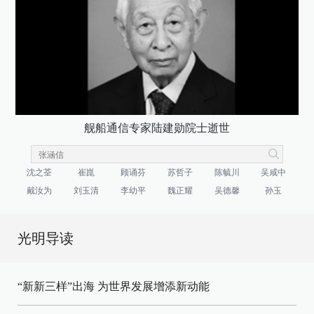
舰船通信专家陆建勋院士逝世
沈之荃
崔崑
顾诵芬
苏哲子
陈毓川
吴咸中
戴汝为
刘玉清
李幼平
魏正耀
吴德馨
孙玉
光明导读
“新新三样”出海 为世界发展增添新动能