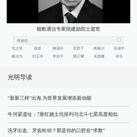
舰船通信专家陆建勋院士逝世
沈之荃
崔崑
顾诵芬
苏哲子
陈毓川
吴咸中
戴汝为
刘玉清
李幼平
魏正耀
吴德馨
孙玉
光明导读
“新新三样”出海 为世界发展增添新动能
牛河梁遗址：7座红烧土坑排列与北斗七星高度相似
洗牙出血、牙齿松动？那是你的口腔在“求救”