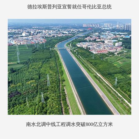
德拉埃斯普列亚宣誓就任哥伦比亚总统
南水北调中线工程调水突破800亿立方米