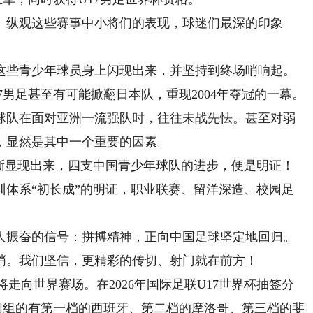
纵观这些赛事中小将们的表现，球迷们最深的印象
些青少年球员身上闪现出来，并坚持到终场哨响起。
7男足甚至有可能掀翻日本队，重现2004年夺冠的一幕。
队在面对亚洲一流强队时，往往未战先怯。甚至对弱
，显然是其中一个重要的因素。
显现出来，四支中国青少年球队的进步，便是明证！
训体系“初长成”的明证，职业联赛、留洋深造、校园足
振奋的信号：拼搏精神，正向中国足球坚定地回归。
哨。我们坚信，更精彩的传切、射门就在前方！
将走向世界赛场。在2026年国际足联U17世界杯抽签分
同组的有第一档的西班牙、第二档的摩洛哥、第三档的斐