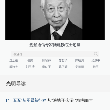
舰船通信专家陆建勋院士逝世
沈之荃
崔崑
顾诵芬
苏哲子
陈毓川
吴咸中
戴汝为
刘玉清
李幼平
魏正耀
吴德馨
孙玉
光明导读
["十五五"新图景新征程]
从"遍地开花"到"精耕细作"