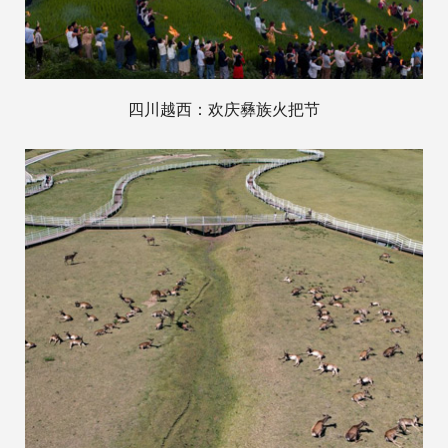
四川越西：欢庆彝族火把节