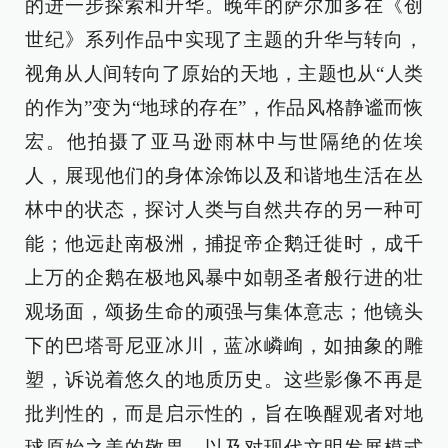
的进一步探索和升华。晚年的萨尔加多在《创
世纪》系列作品中实现了主题的升华与转向，
视角从人间转向了原始的天地，主题也从“人类
的作为”变为“地球的存在”，作品风格静谧而恢
宏。他拍摄了亚马逊雨林中与世隔绝的佐埃
人，展现他们的身体涂饰以及和谐地生活在丛
林中的状态，探讨人类与自然共存的另一种可
能；他远赴南极洲，捕捉帝企鹅迁徙时，成千
上万的企鹅在极地风暴中如朝圣者般行进的壮
观场面，颂扬生命的顽强与集体意志；他镜头
下的巴塔哥尼亚冰川，蓝冰嶙峋，如抽象的雕
塑，诉说着悠久的地质历史。这些影像不再是
批判性的，而是启示性的，旨在唤醒观者对地
球原始之美的敬畏，以及对现代文明发展模式