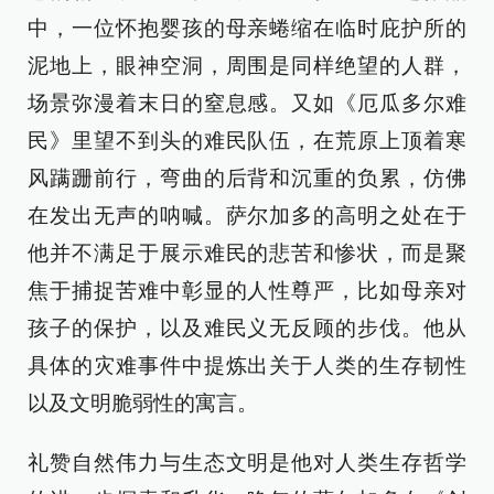
中，一位怀抱婴孩的母亲蜷缩在临时庇护所的
泥地上，眼神空洞，周围是同样绝望的人群，
场景弥漫着末日的窒息感。又如《厄瓜多尔难
民》里望不到头的难民队伍，在荒原上顶着寒
风蹒跚前行，弯曲的后背和沉重的负累，仿佛
在发出无声的呐喊。萨尔加多的高明之处在于
他并不满足于展示难民的悲苦和惨状，而是聚
焦于捕捉苦难中彰显的人性尊严，比如母亲对
孩子的保护，以及难民义无反顾的步伐。他从
具体的灾难事件中提炼出关于人类的生存韧性
以及文明脆弱性的寓言。
礼赞自然伟力与生态文明是他对人类生存哲学