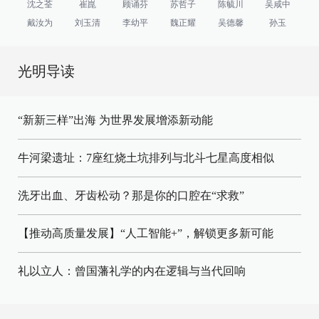
沈之荃
崔崑
顾诵芬
苏哲子
陈毓川
吴咸中
戴汝为
刘玉清
李幼平
魏正耀
吴德馨
孙玉
光明导读
“新新三样”出海 为世界发展增添新动能
牛河梁遗址：7座红烧土坑排列与北斗七星高度相似
洗牙出血、牙齿松动？那是你的口腔在“求救”
【推动高质量发展】“人工智能+”，解锁更多新可能
礼以立人：曾国藩礼学的内在逻辑与当代回响