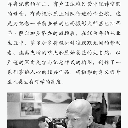
浑身泥浆的矿工，有卢旺达难民营中眼神空洞
的母亲，有南极冰原上列队行进的帝企鹅。这
是为纪念一年前去世的巴西摄影大师塞巴斯蒂
昂·萨尔加多举办的回顾展。在50余年的从业
生涯中，萨尔加多将镜头对准默默无闻的劳动
者、流离失所的难民和原始苍茫的大自然，以
严谨的黑白美学与纪念碑式的构图，创作了一
系列震撼人心的经典作品，将摄影的意义提升
至人类生存哲学的高度。