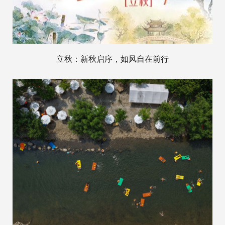
立秋：新秋启序，如风自在前行