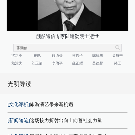
舰船通信专家陆建勋院士逝世
沈之荃
崔崑
顾诵芬
苏哲子
陈毓川
吴咸中
戴汝为
刘玉清
李幼平
魏正耀
吴德馨
孙玉
光明导读
[文化评析]
旅游演艺带来新机遇
[新闻随笔]
这场接力折射出向上向善社会力量