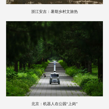
浙江安吉：暑期乡村文旅热
北京：机器人在公园“上岗”