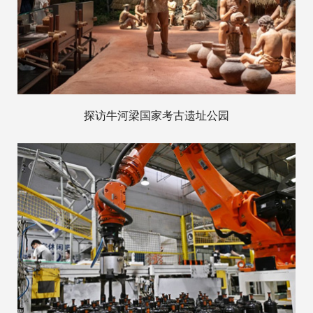
探访牛河梁国家考古遗址公园