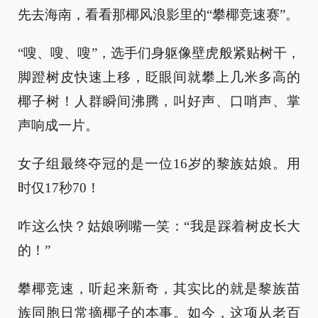
先去海南，看看那椰风浪影里的“攀椰竞速赛”。
“嗖、嗖、嗖”，选手们身躯像壁虎般紧贴树干，
脚蹬树皮快速上移，眨眼间就攀上几米多高的
椰子树！人群瞬间沸腾，叫好声、口哨声、掌
声响成一片。
女子组最终夺冠的是一位16岁的黎族姑娘。用
时仅17秒70！
咋这么快？姑娘咧嘴一笑：“我是踩着树皮长大
的！”
攀椰竞速，听起来新奇，其实比的就是黎族苗
族同胞日常摘椰子的本事。如今，这项从老百