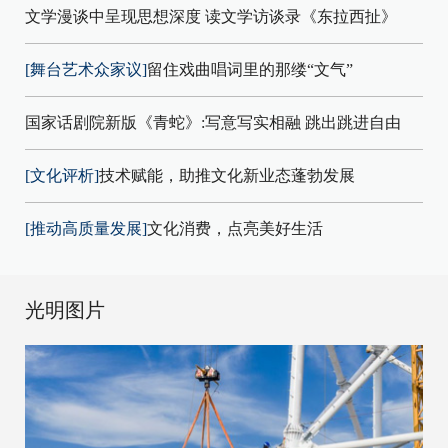
文学漫谈中呈现思想深度 读文学访谈录《东拉西扯》
[舞台艺术众家议]
留住戏曲唱词里的那缕“文气”
国家话剧院新版《青蛇》:写意写实相融 跳出跳进自由
[文化评析]
技术赋能，助推文化新业态蓬勃发展
[推动高质量发展]
文化消费，点亮美好生活
光明图片