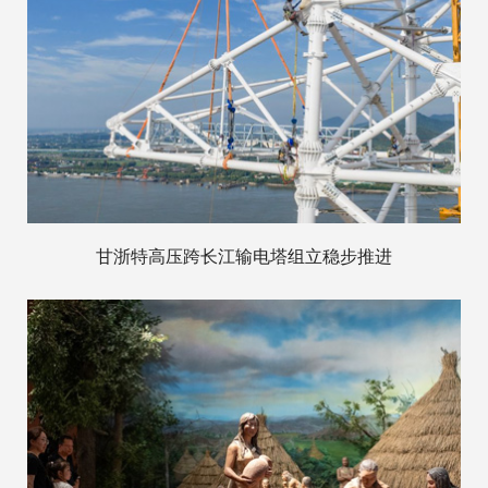
甘浙特高压跨长江输电塔组立稳步推进