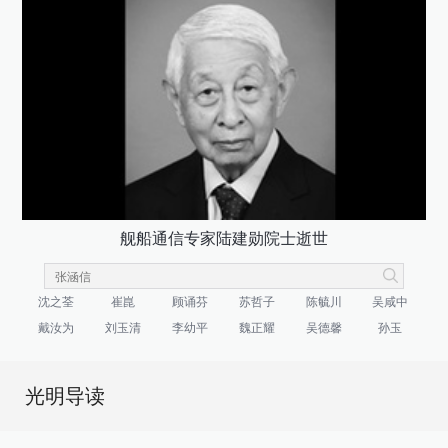
舰船通信专家陆建勋院士逝世
沈之荃
崔崑
顾诵芬
苏哲子
陈毓川
吴咸中
戴汝为
刘玉清
李幼平
魏正耀
吴德馨
孙玉
光明导读