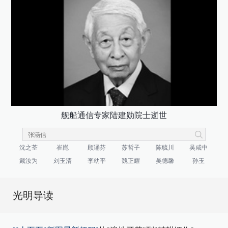
舰船通信专家陆建勋院士逝世
沈之荃
崔崑
顾诵芬
苏哲子
陈毓川
吴咸中
戴汝为
刘玉清
李幼平
魏正耀
吴德馨
孙玉
光明导读