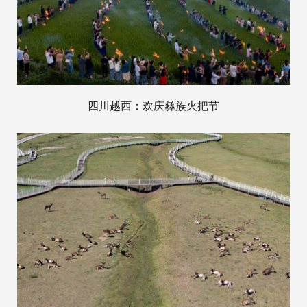
四川越西：欢庆彝族火把节