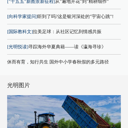
["十五五"新图景新征程]
从"遍地开花"到"精耕细作"
[向科学家提问]
听到了吗?这是银河深处的"宇宙心跳"!
[国际教科文]
拉美足球：从社区记忆到情感共振
[光明悦读]
寻踪海外华夏典籍——读《瀛海寻珍》
休而有育，知行共生 国外中小学春秋假的多元路径
光明图片