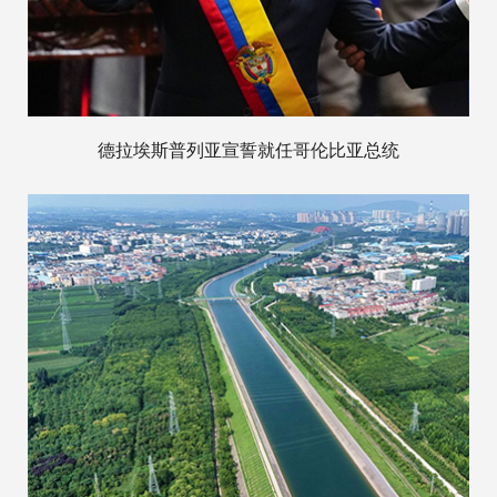
德拉埃斯普列亚宣誓就任哥伦比亚总统