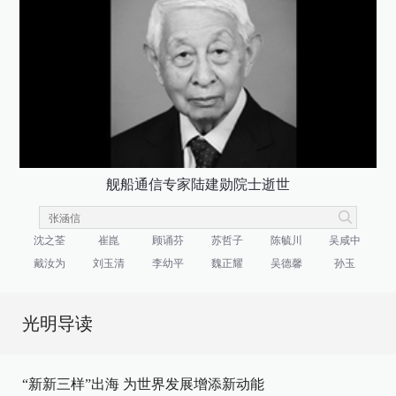
舰船通信专家陆建勋院士逝世
沈之荃
崔崑
顾诵芬
苏哲子
陈毓川
吴咸中
戴汝为
刘玉清
李幼平
魏正耀
吴德馨
孙玉
光明导读
“新新三样”出海 为世界发展增添新动能