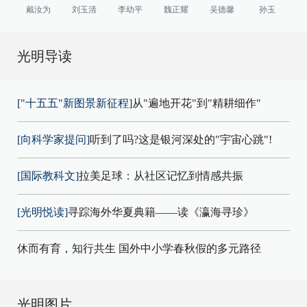
戴汝为
刘玉清
李幼平
魏正耀
吴德馨
孙玉
光明导读
["十五五"新图景新征程]
从"遍地开花"到"精耕细作"
[向科学家提问]
听到了吗?这是银河深处的"宇宙心跳"!
[国际教科文]
拉美足球：从社区记忆到情感共振
[光明悦读]
寻踪海外华夏典籍——读《瀛海寻珍》
休而有育，知行共生 国外中小学春秋假的多元路径
光明图片