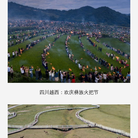
四川越西：欢庆彝族火把节