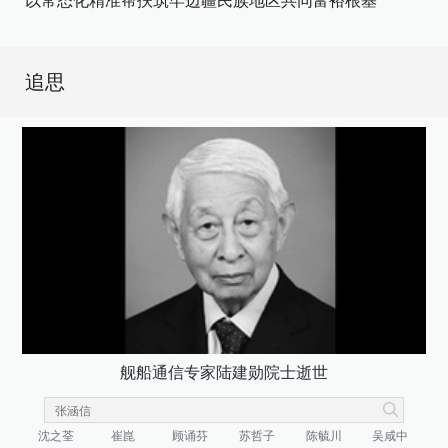
以常态化精准帮扶筑牢边疆民族地区共同富裕根基
追思
舰船通信专家陆建勋院士逝世
沈之荃
崔崑
顾诵芬
苏哲子
陈毓川
吴咸中