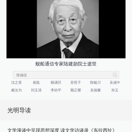
舰船通信专家陆建勋院士逝世
沈之荃
崔崑
顾诵芬
苏哲子
陈毓川
吴咸中
戴汝为
刘玉清
李幼平
魏正耀
吴德馨
孙玉
光明导读
文学漫谈中呈现思想深度 读文学访谈录《东拉西扯》