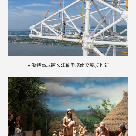
甘浙特高压跨长江输电塔组立稳步推进