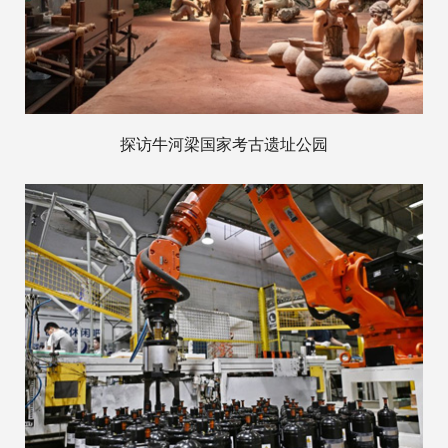
探访牛河梁国家考古遗址公园