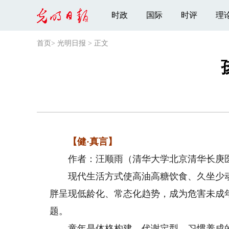
时政
国际
时评
理
首页
>
光明日报
>
正文
【健·真言】
作者：汪顺雨（清华大学北京清华长庚医
现代生活方式使高油高糖饮食、久坐少动
胖呈现低龄化、常态化趋势，成为危害未成
题。
童年是体格构建、代谢定型、习惯养成的