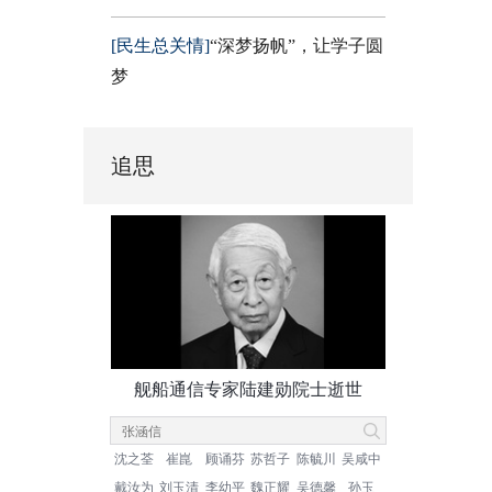
[民生总关情]
“深梦扬帆”，让学子圆
梦
追思
舰船通信专家陆建勋院士逝世
沈之荃
崔崑
顾诵芬
苏哲子
陈毓川
吴咸中
戴汝为
刘玉清
李幼平
魏正耀
吴德馨
孙玉