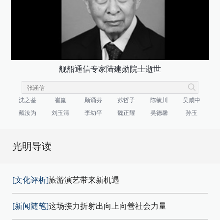
舰船通信专家陆建勋院士逝世
沈之荃
崔崑
顾诵芬
苏哲子
陈毓川
吴咸中
戴汝为
刘玉清
李幼平
魏正耀
吴德馨
孙玉
光明导读
[文化评析]
旅游演艺带来新机遇
[新闻随笔]
这场接力折射出向上向善社会力量