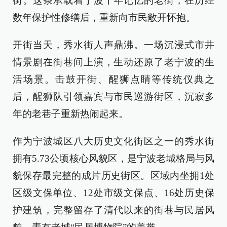
街。这条承载着宁波千年记忆的老街，在历经
数年保护性修缮后，重新向市民敞开怀抱。
开街当天，秀水街人声鼎沸。一场沉浸式市井
情景剧在街巷间上演，生动还原了老宁波的生
活场景。击鼓开街、醒狮点睛等传统仪典之
后，醒狮队引领嘉宾与市民巡游街区，沉寂多
年的老巷子重新热闹起来。
作为宁波城区八大历史文化街区之一的秀水街
拥有5.73公顷核心风貌区，是宁波老城格局与风
貌保存最完整的成片历史街区。区域内坐拥1处
区级文保单位、12处市级文保点、16处历史保
护建筑，完整留存了清代以来的街巷与民居风