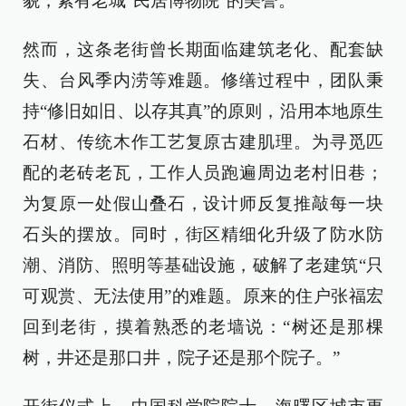
貌，素有老城“民居博物院”的美誉。
然而，这条老街曾长期面临建筑老化、配套缺
失、台风季内涝等难题。修缮过程中，团队秉
持“修旧如旧、以存其真”的原则，沿用本地原生
石材、传统木作工艺复原古建肌理。为寻觅匹
配的老砖老瓦，工作人员跑遍周边老村旧巷；
为复原一处假山叠石，设计师反复推敲每一块
石头的摆放。同时，街区精细化升级了防水防
潮、消防、照明等基础设施，破解了老建筑“只
可观赏、无法使用”的难题。原来的住户张福宏
回到老街，摸着熟悉的老墙说：“树还是那棵
树，井还是那口井，院子还是那个院子。”