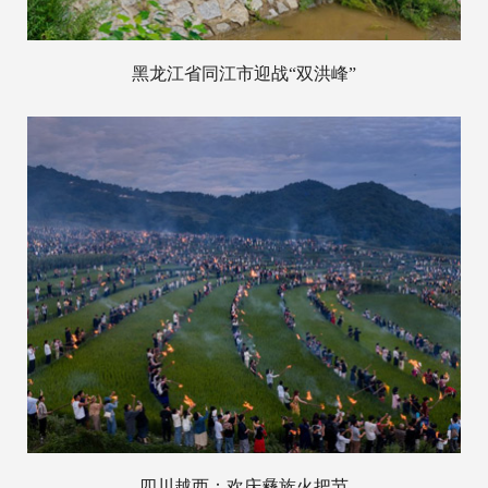
黑龙江省同江市迎战“双洪峰”
四川越西：欢庆彝族火把节