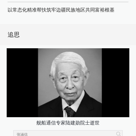
以常态化精准帮扶筑牢边疆民族地区共同富裕根基
追思
舰船通信专家陆建勋院士逝世