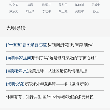
沈之荃
崔崑
顾诵芬
苏哲子
陈毓川
吴咸中
戴汝为
刘玉清
李幼平
魏正耀
吴德馨
孙玉
光明导读
["十五五"新图景新征程]
从"遍地开花"到"精耕细作"
[向科学家提问]
听到了吗?这是银河深处的"宇宙心跳"!
[国际教科文]
拉美足球：从社区记忆到情感共振
[光明悦读]
寻踪海外华夏典籍——读《瀛海寻珍》
休而有育，知行共生 国外中小学春秋假的多元路径