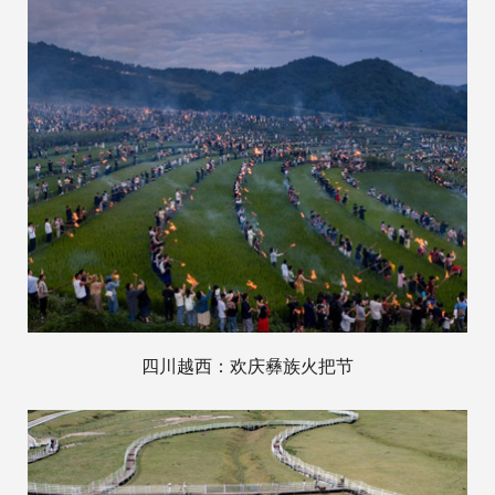
四川越西：欢庆彝族火把节