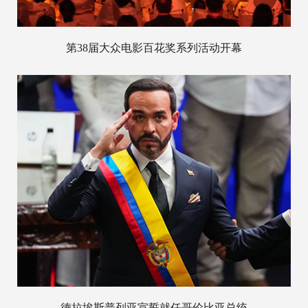
第38届大众电影百花奖系列活动开幕
德拉埃斯普列亚宣誓就任哥伦比亚总统