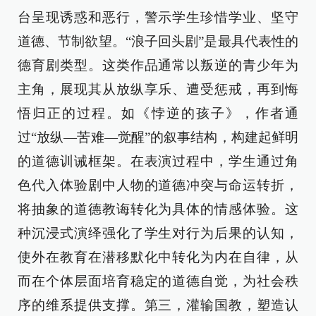
台呈现诱惑和恶行，警示学生珍惜学业、坚守
道德、节制欲望。“浪子回头剧”是最具代表性的
德育剧类型。这类作品通常以叛逆的青少年为
主角，展现其从放纵享乐、遭受惩戒，再到悔
悟归正的过程。如《悖逆的孩子》，作者通
过“放纵—苦难—觉醒”的叙事结构，构建起鲜明
的道德训诫框架。在表演过程中，学生通过角
色代入体验剧中人物的道德冲突与命运转折，
将抽象的道德教诲转化为具体的情感体验。这
种沉浸式演绎强化了学生对行为后果的认知，
使外在教育在潜移默化中转化为内在自律，从
而在个体层面培育稳定的道德自觉，为社会秩
序的维系提供支撑。第三，灌输国教，塑造认