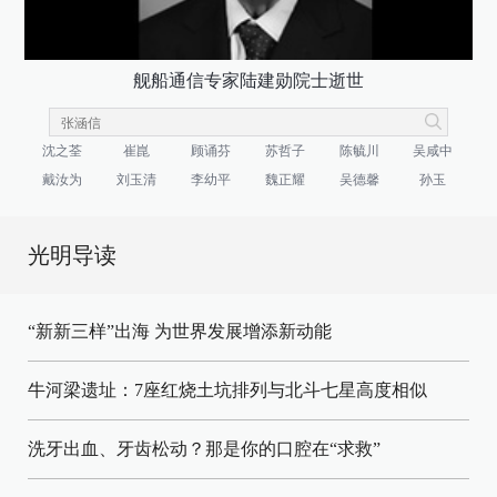
舰船通信专家陆建勋院士逝世
沈之荃
崔崑
顾诵芬
苏哲子
陈毓川
吴咸中
戴汝为
刘玉清
李幼平
魏正耀
吴德馨
孙玉
光明导读
“新新三样”出海 为世界发展增添新动能
牛河梁遗址：7座红烧土坑排列与北斗七星高度相似
洗牙出血、牙齿松动？那是你的口腔在“求救”