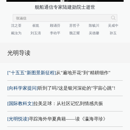
舰船通信专家陆建勋院士逝世
沈之荃
崔崑
顾诵芬
苏哲子
陈毓川
吴咸中
戴汝为
刘玉清
李幼平
魏正耀
吴德馨
孙玉
光明导读
["十五五"新图景新征程]
从"遍地开花"到"精耕细作"
[向科学家提问]
听到了吗?这是银河深处的"宇宙心跳"!
[国际教科文]
拉美足球：从社区记忆到情感共振
[光明悦读]
寻踪海外华夏典籍——读《瀛海寻珍》