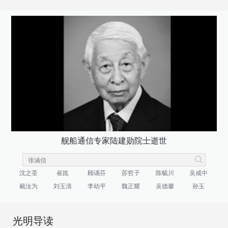
舰船通信专家陆建勋院士逝世
沈之荃
崔崑
顾诵芬
苏哲子
陈毓川
吴咸中
戴汝为
刘玉清
李幼平
魏正耀
吴德馨
孙玉
光明导读