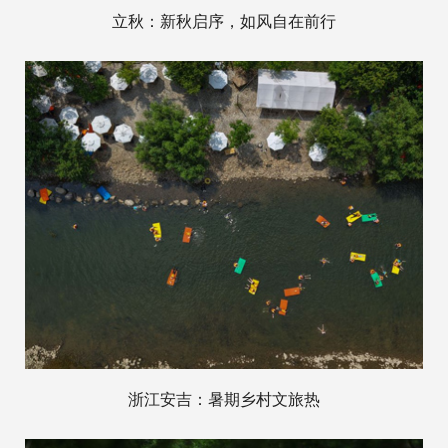
立秋：新秋启序，如风自在前行
浙江安吉：暑期乡村文旅热