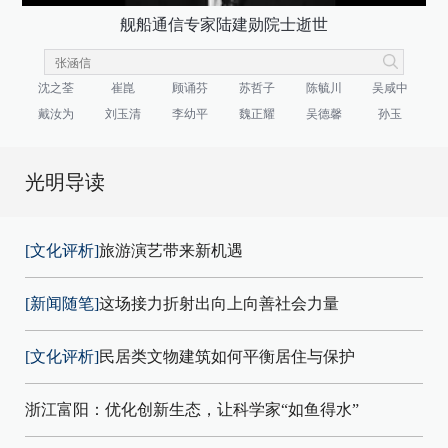
舰船通信专家陆建勋院士逝世
沈之荃
崔崑
顾诵芬
苏哲子
陈毓川
吴咸中
戴汝为
刘玉清
李幼平
魏正耀
吴德馨
孙玉
光明导读
[文化评析]
旅游演艺带来新机遇
[新闻随笔]
这场接力折射出向上向善社会力量
[文化评析]
民居类文物建筑如何平衡居住与保护
浙江富阳：优化创新生态，让科学家“如鱼得水”