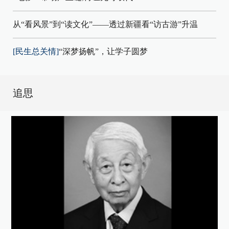
从“看风景”到“读文化”——透过新疆看“访古游”升温
[民生总关情]
“深梦扬帆”，让学子圆梦
追思