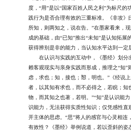
度，“用”是以“国家百姓人民之利”为标尺
践行为是否合理有效的三重标准。《非攻》曰
所知，则两知之，说在告。”在墨家看来，
成的基础，由“已知”推出“未知”是认知拓
获得辨别是非的能力，当认知水平达到一定
在认识与实践的互动中，《墨经》划分出经验
赖客观现实与亲身实践而形成，推理之“知”
虑，求也；知，接也；𢜔，明也。”《经说
者，以其知有求也，而不必得之，若睨；知
物，而其知之也著，若明。”“知”是认识能
识能力，无法获得实质性知识；仅凭感性直
开主体的思虑。“思”将人的感官与心灵相连
有效性？《墨经》举例说道，若以歪斜的姿