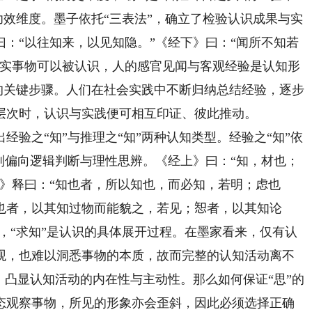
的功效维度。墨子依托“三表法”，确立了检验认识成果与实
：“以往知来，以见知隐。”《经下》曰：“闻所不知若
现实事物可以被认识，人的感官见闻与客观经验是认知形
展的关键步骤。人们在社会实践中不断归纳总结经验，逐步
层次时，认识与实践便可相互印证、彼此推动。
之“知”与推理之“知”两种认知类型。经验之“知”依
则偏向逻辑判断与理性思辨。《经上》曰：“知，材也；
上》释曰：“知也者，所以知也，而必知，若明；虑也
也者，以其知过物而能貌之，若见；𢜔者，以其知论
力，“求知”是认识的具体展开过程。在墨家看来，仅有认
观，也难以洞悉事物的本质，故而完整的认知活动离不
，凸显认知活动的内在性与主动性。那么如何保证“思”的
态观察事物，所见的形象亦会歪斜，因此必须选择正确