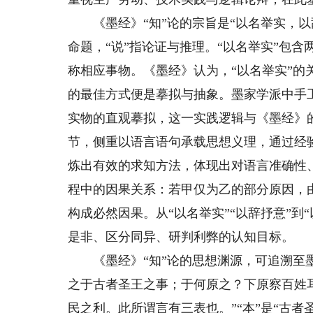
《墨经》“知”论的宗旨是“以名举实，以辞
命题，“说”指论证与推理。“以名举实”包
称相应事物。《墨经》认为，“以名举实”
的最佳方式便是摹拟与抽象。墨家学派中手
实物的直观摹拟，这一实践逻辑与《墨经》的
节，侧重以语言语句承载思想义理，通过经
炼出有效的求知方法，体现出对语言准确性
程中的因果关系：若甲仅为乙的部分原因，
构成必然因果。从“以名举实”“以辞抒意”到
是非、区分同异、研判利弊的认知目标。
《墨经》“知”论的思想渊源，可追溯至墨
之于古者圣王之事；于何原之？下原察百姓
民之利。此所谓言有三表也。”“本”是“古者