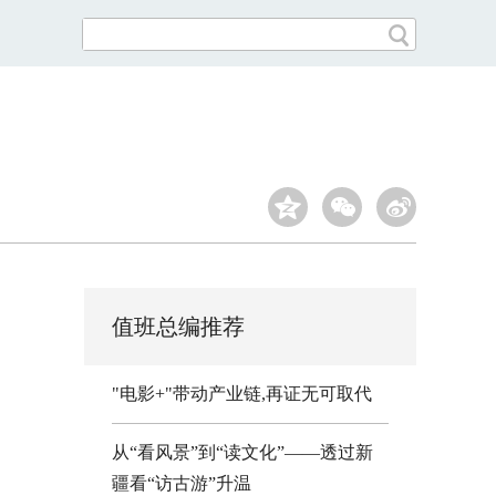
值班总编推荐
"电影+"带动产业链,再证无可取代
从“看风景”到“读文化”——透过新
疆看“访古游”升温