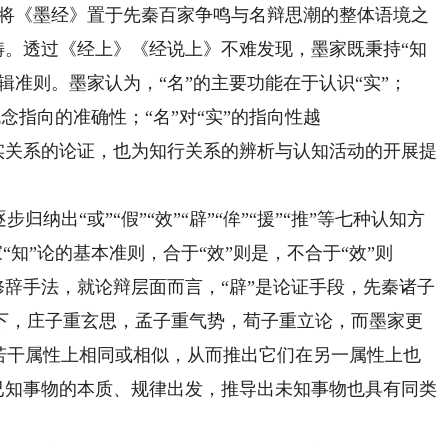
有将《墨经》置于先秦百家争鸣与名辩思潮的整体语境之
范畴。透过《经上》《经说上》不难发现，墨家既秉持“知
辑准则。墨家认为，“名”的主要功能在于认识“实”；
化概念指向的准确性；“名”对“实”的指向性越
名实关系的论证，也为知行关系的辨析与认知活动的开展提
出“或”“假”“效”“辟”“侔”“援”“推”等七种认知方
家“知”论的基本准则，合于“效”则是，不合于“效”则
是修辞手法，就论辩层面而言，“辟”是论证手段，先秦诸子
下，庄子重玄思，孟子重气势，荀子重立论，而墨家更
在若干属性上相同或相似，从而推出它们在另一属性上也
从已知事物的本质、规律出发，推导出未知事物也具有同类