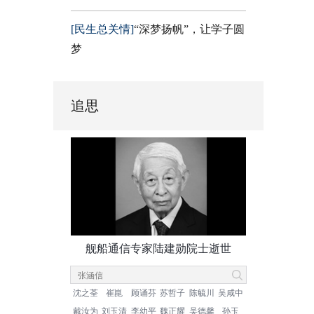
[民生总关情]
“深梦扬帆”，让学子圆
梦
追思
舰船通信专家陆建勋院士逝世
沈之荃
崔崑
顾诵芬
苏哲子
陈毓川
吴咸中
戴汝为
刘玉清
李幼平
魏正耀
吴德馨
孙玉