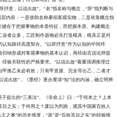
抒意，以说出故”。“名”指名称与概念，“辞”指判断与
含两层内容：一是借助名称摹拟客观实物，二是依靠概念指
的关键在于把握事物的本质特征，而把握本质、构建概念
工业者众多，工匠制作器物必先打造模具，模具正是对
认知路径高度契合。“以辞抒意”作为认知的中间环
验归纳形成对客观事物的基本认识，再经由言说论辩提
、经验关联性的严格要求。“以说出故”着重强调推理过
由甲推乙未必有效；只有甲直接、完全导出乙，二者才
“以说出故”，《墨经》逐步厘清“知”论的内涵，确立明辨
子提出的“三表法”。《非命上》曰：“于何本之？上本
耳目之实；于何用之？废以为刑政，观其中国家百姓人
圣王之事”的历史维度，“原”是“百姓耳目之实”的经验维