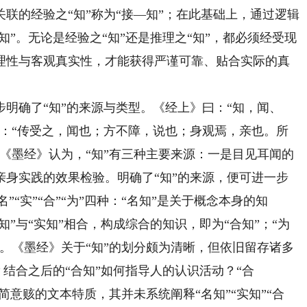
联的经验之“知”称为“接—知”；在此基础上，通过逻辑
知”。无论是经验之“知”还是推理之“知”，都必须经受现
理性与客观真实性，才能获得严谨可靠、贴合实际的真
确了“知”的来源与类型。《经上》曰：“知，闻、
曰：“传受之，闻也；方不障，说也；身观焉，亲也。所
《墨经》认为，“知”有三种主要来源：一是目见耳闻的
亲身实践的效果检验。明确了“知”的来源，便可进一步
”“实”“合”“为”四种：“名知”是关于概念本身的知
知”与“实知”相合，构成综合的知识，即为“合知”；“为
。《墨经》关于“知”的划分颇为清晰，但依旧留存诸多
？结合之后的“合知”如何指导人的认识活动？“合
简意赅的文本特质，其并未系统阐释“名知”“实知”“合