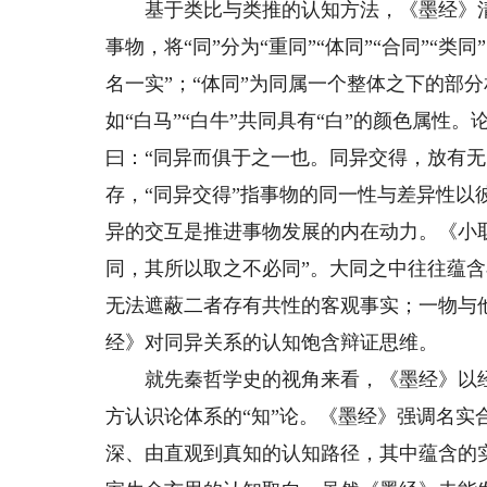
基于类比与类推的认知方法，《墨经》清晰
事物，将“同”分为“重同”“体同”“合同”“类
名一实”；“体同”为同属一个整体之下的部分
如“白马”“白牛”共同具有“白”的颜色属性
曰：“同异而俱于之一也。同异交得，放有无
存，“同异交得”指事物的同一性与差异性
异的交互是推进事物发展的内在动力。《小取
同，其所以取之不必同”。大同之中往往蕴
无法遮蔽二者存有共性的客观事实；一物与
经》对同异关系的认知饱含辩证思维。
就先秦哲学史的视角来看，《墨经》以经
方认识论体系的“知”论。《墨经》强调名实
深、由直观到真知的认知路径，其中蕴含的