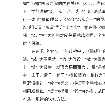
知”“为知”四者之间的内在关联。因此，唯
下，才能理解“名、实、合、为”的“知”论
行一体”的价值理念，又坚守“名实合一”的逻
以“所以谓”“所谓”界定“名”“实”，意在强
强，“名”“实”之间的对应关系就越稳固。
供了保障。
在追求“名实合一”的过程中，《墨经》逐步归纳
法。“或”为不尽然；“假”为假设；“效”为墨
非；“辟”为譬喻，就语言层面而言，“辟”
中，庄子、孟子、荀子也擅长譬喻，相较之
重逻辑推进；“侔”为类比，根据两个事物
相同或相似；“援”为援引；“推”为类推，
本质、规律的认知方法。