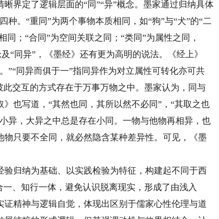
界定了逻辑层面的“同”“异”概念。墨家通过归纳具体
同”四种。“重同”为两个事物本质相同，如“狗”与“犬”的“二
相同；“合同”为空间关联之同；“类同”为属性之同，
。论及“同异”，《墨经》还有更为高明的说法。《经上》
。”“同异而俱于一”指同异作为对立属性可转化亦可共
以彼此交互的方式存在于万事万物之中。墨家认为，同与
》也写道，“其然也同，其所以然不必同”，“其取之也
含小异，大异之中总是存在小同。一物与他物再相异，也
他物只要不全同，就必然隐含某种差异性。可见，《墨
验归纳为基础、以实践检验为特征，构建起不同于西
合一、知行一体，避免认识脱离现实，形成了由浅入
实证精神与逻辑自觉，体现出区别于儒家心性伦理与道