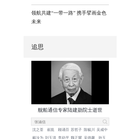
领航共建“一带一路” 携手擘画金色
未来
追思
舰船通信专家陆建勋院士逝世
沈之荃
崔崑
顾诵芬
苏哲子
陈毓川
吴咸中
戴汝为
刘玉清
李幼平
魏正耀
吴德馨
孙玉