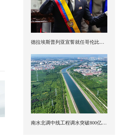
德拉埃斯普列亚宣誓就任哥伦比亚总统
南水北调中线工程调水突破800亿立方米