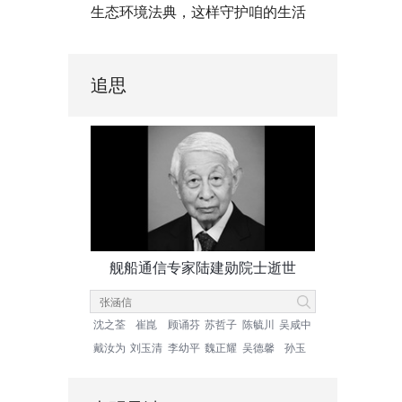
生态环境法典，这样守护咱的生活
追思
舰船通信专家陆建勋院士逝世
沈之荃
崔崑
顾诵芬
苏哲子
陈毓川
吴咸中
戴汝为
刘玉清
李幼平
魏正耀
吴德馨
孙玉