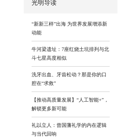
光明导读
“新新三样”出海 为世界发展增添新
动能
牛河梁遗址：7座红烧土坑排列与北
斗七星高度相似
洗牙出血、牙齿松动？那是你的口
腔在“求救”
【推动高质量发展】“人工智能+”，
解锁更多新可能
礼以立人：曾国藩礼学的内在逻辑
与当代回响