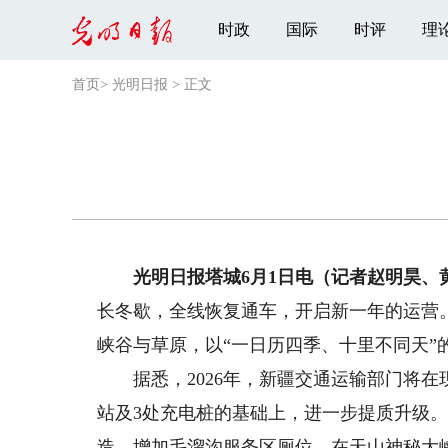
时政
国际
时评
理
首页
>
光明日报
>
正文
光明日报塔城6月1日电（记者赵明昊、
长冬歇，全线恢复通车，开启新一年的运营
峡谷与草原，以“一日历四季、十里不同天”
据悉，2026年，新疆交通运输部门将在现
站及3处充电桩的基础上，进一步提质升级
造，增加毛溜沟服务区厕位，在天山神秘大