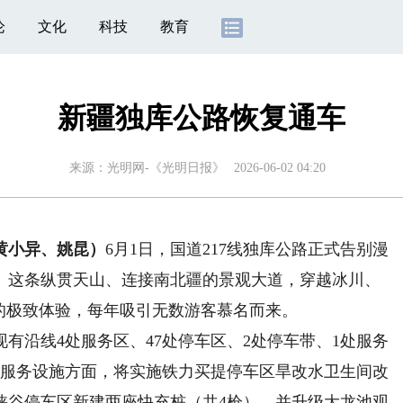
论
文化
科技
教育
新疆独库公路恢复通车
来源：
光明网-《光明日报》
2026-06-02 04:20
黄小异、姚昆）
6月1日，国道217线独库公路正式告别漫
。这条纵贯天山、连接南北疆的景观大道，穿越冰川、
的极致体验，每年吸引无数游客慕名而来。
有沿线4处服务区、47处停车区、2处停车带、1处服务
。服务设施方面，将实施铁力买提停车区旱改水卫生间改
峡谷停车区新建两座快充桩（共4枪），并升级大龙池观