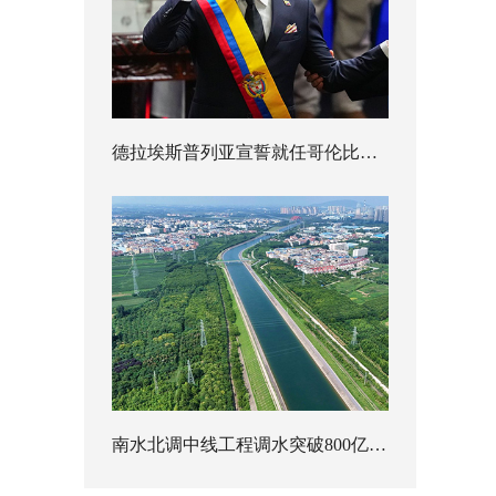
德拉埃斯普列亚宣誓就任哥伦比亚总统
南水北调中线工程调水突破800亿立方米