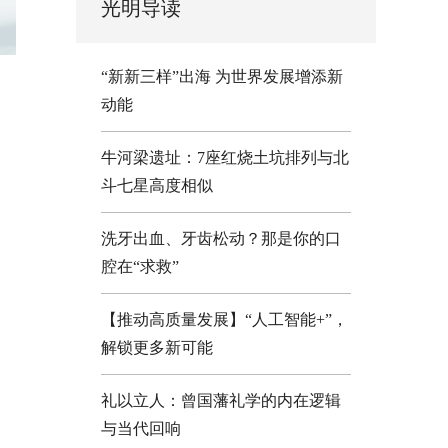
光明导读
“新新三样”出海 为世界发展增添新
动能
牛河梁遗址：7座红烧土坑排列与北
斗七星高度相似
洗牙出血、牙齿松动？那是你的口
腔在“求救”
【推动高质量发展】“人工智能+”，
解锁更多新可能
礼以立人：曾国藩礼学的内在逻辑
与当代回响