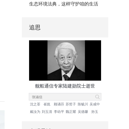
生态环境法典，这样守护咱的生活
追思
舰船通信专家陆建勋院士逝世
沈之荃
崔崑
顾诵芬
苏哲子
陈毓川
吴咸中
戴汝为
刘玉清
李幼平
魏正耀
吴德馨
孙玉