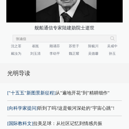
舰船通信专家陆建勋院士逝世
沈之荃
崔崑
顾诵芬
苏哲子
陈毓川
吴咸中
戴汝为
刘玉清
李幼平
魏正耀
吴德馨
孙玉
光明导读
["十五五"新图景新征程]
从"遍地开花"到"精耕细作"
[向科学家提问]
听到了吗?这是银河深处的"宇宙心跳"!
[国际教科文]
拉美足球：从社区记忆到情感共振