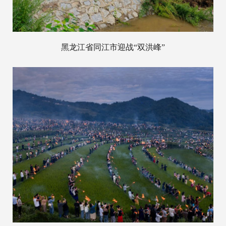
黑龙江省同江市迎战“双洪峰”