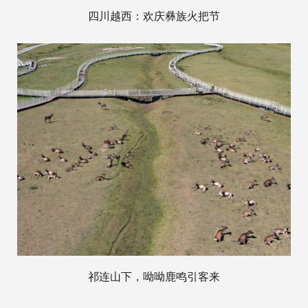
四川越西：欢庆彝族火把节
祁连山下，呦呦鹿鸣引客来