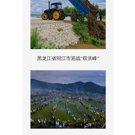
黑龙江省同江市迎战“双洪峰”