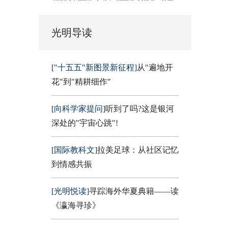
光明导读
["十五五"新图景新征程]
从"遍地开
花"到"精耕细作"
[向科学家提问]
听到了吗?这是银河
深处的"宇宙心跳"!
[国际教科文]
拉美足球：从社区记忆
到情感共振
[光明悦读]
寻踪海外华夏典籍——读
《瀛海寻珍》