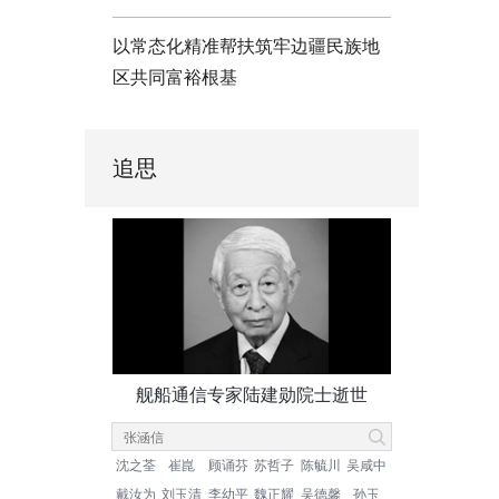
以常态化精准帮扶筑牢边疆民族地
区共同富裕根基
追思
舰船通信专家陆建勋院士逝世
沈之荃
崔崑
顾诵芬
苏哲子
陈毓川
吴咸中
戴汝为
刘玉清
李幼平
魏正耀
吴德馨
孙玉