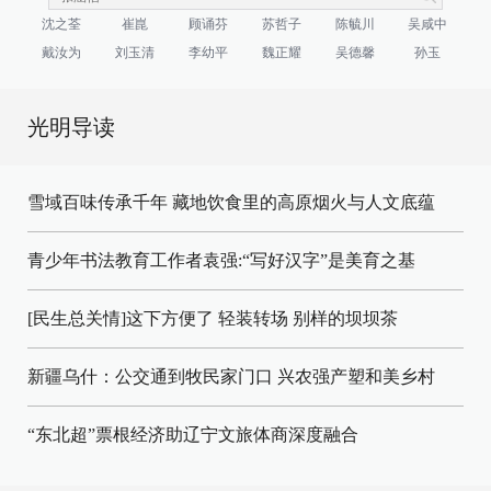
沈之荃
崔崑
顾诵芬
苏哲子
陈毓川
吴咸中
戴汝为
刘玉清
李幼平
魏正耀
吴德馨
孙玉
光明导读
雪域百味传承千年 藏地饮食里的高原烟火与人文底蕴
青少年书法教育工作者袁强:“写好汉字”是美育之基
[民生总关情]这下方便了
轻装转场
别样的坝坝茶
新疆乌什：公交通到牧民家门口
兴农强产塑和美乡村
“东北超”票根经济助辽宁文旅体商深度融合