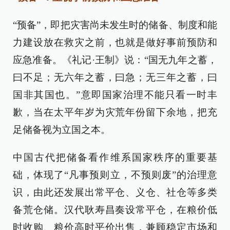
“预备”，即把灾害尚未发生时的储备、制度和能
力建设放在救灾之前，也就是做好事前预防和
应急准备。《礼记·王制》说：“国无九年之蓄，
曰不足；无六年之蓄，曰急；无三年之蓄，曰
国非其国也。”意即国家治理不能只看一时丰
歉，当在太平年岁为灾荒年份留下余地，把充
足储备视为立国之本。
中国古代把储备看作维系国家秩序的重要基
础，体现了“凡事预则立，不预则废”的治理意
识，由此还发展出常平仓、义仓、社仓等多类
备荒仓储。汉代耿寿昌奏设常平仓，在粮价低
时收购、粮价高时平价出售，兼顾稳定市场和