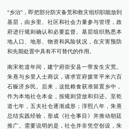
“乡治”，即把部分防灾备荒和救灾组织职能放到
基层，由乡里、社区和社会力量参与管理，政
府进行规则确认和必要监督。基层组织熟悉本
地人口、地形、物资和风险状况，在灾害预防
和先期处置中具有不可替代的作用。
南宋乾道年间，建宁府崇安县一带发生灾荒。
朱熹与乡里人士商议，请求官府拨常平米六百
石赈济乡民。后来，这批粮食获准留置乡中，
作为本地社仓本金，按规则贷放和归还。至乾
道七年，五夫社仓逐渐成形；淳熙八年，朱熹
总结实践经验，形成《社仓事目》并推动朝廷
推广。需要说明的是，社仓并非凭空创设，朱