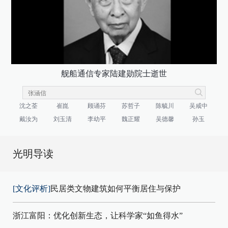
舰船通信专家陆建勋院士逝世
沈之荃
崔崑
顾诵芬
苏哲子
陈毓川
吴咸中
戴汝为
刘玉清
李幼平
魏正耀
吴德馨
孙玉
光明导读
[文化评析]
民居类文物建筑如何平衡居住与保护
浙江富阳：优化创新生态，让科学家“如鱼得水”