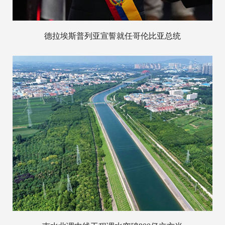
德拉埃斯普列亚宣誓就任哥伦比亚总统