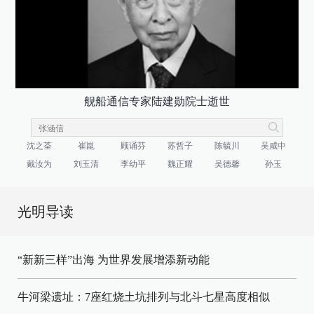
舰船通信专家陆建勋院士逝世
沈之荃
崔崑
顾诵芬
苏哲子
陈毓川
吴咸中
戴汝为
刘玉清
李幼平
魏正耀
吴德馨
孙玉
光明导读
“新新三样”出海 为世界发展增添新动能
牛河梁遗址：7座红烧土坑排列与北斗七星高度相似