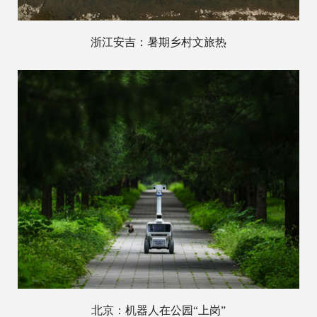
浙江安吉：暑期乡村文旅热
北京：机器人在公园“上岗”