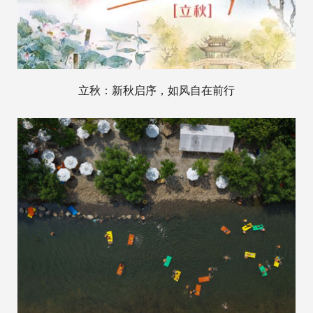
立秋：新秋启序，如风自在前行