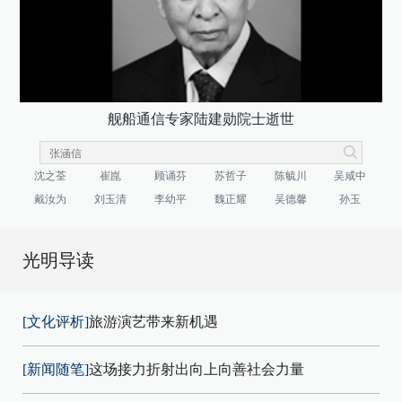
舰船通信专家陆建勋院士逝世
沈之荃
崔崑
顾诵芬
苏哲子
陈毓川
吴咸中
戴汝为
刘玉清
李幼平
魏正耀
吴德馨
孙玉
光明导读
[文化评析]
旅游演艺带来新机遇
[新闻随笔]
这场接力折射出向上向善社会力量