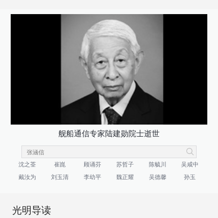
舰船通信专家陆建勋院士逝世
沈之荃
崔崑
顾诵芬
苏哲子
陈毓川
吴咸中
戴汝为
刘玉清
李幼平
魏正耀
吴德馨
孙玉
光明导读