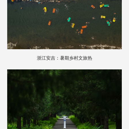
浙江安吉：暑期乡村文旅热