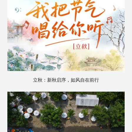
立秋：新秋启序，如风自在前行