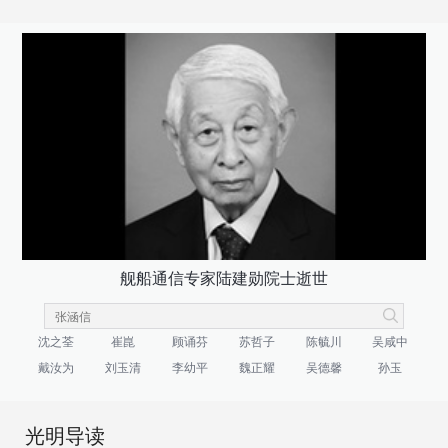
舰船通信专家陆建勋院士逝世
沈之荃
崔崑
顾诵芬
苏哲子
陈毓川
吴咸中
戴汝为
刘玉清
李幼平
魏正耀
吴德馨
孙玉
光明导读