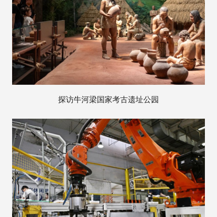
探访牛河梁国家考古遗址公园