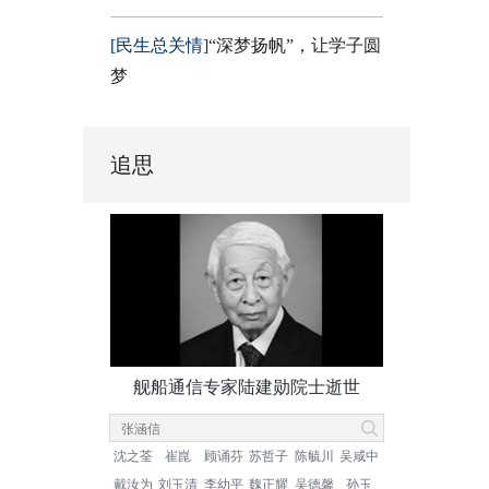
[民生总关情]
“深梦扬帆”，让学子圆
梦
追思
舰船通信专家陆建勋院士逝世
沈之荃
崔崑
顾诵芬
苏哲子
陈毓川
吴咸中
戴汝为
刘玉清
李幼平
魏正耀
吴德馨
孙玉