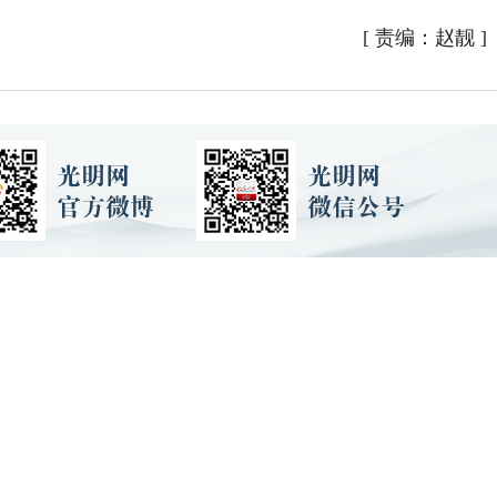
[
责编：赵靓
]