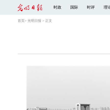
时政
国际
时评
理
首页
>
光明日报
>
正文