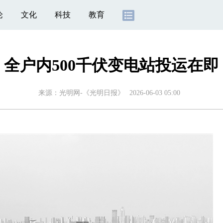
论
文化
科技
教育
全户内500千伏变电站投运在即
来源：
光明网-《光明日报》
2026-06-03 05:00