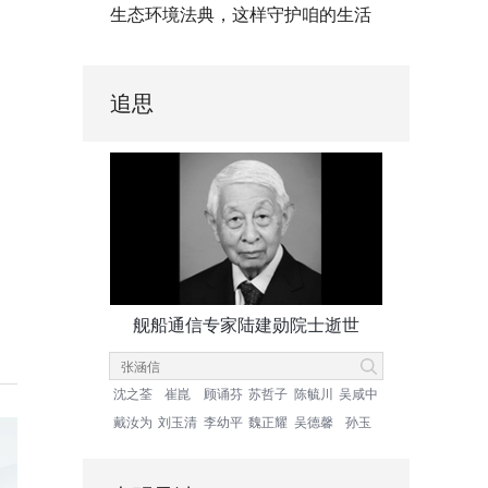
生态环境法典，这样守护咱的生活
追思
舰船通信专家陆建勋院士逝世
沈之荃
崔崑
顾诵芬
苏哲子
陈毓川
吴咸中
戴汝为
刘玉清
李幼平
魏正耀
吴德馨
孙玉