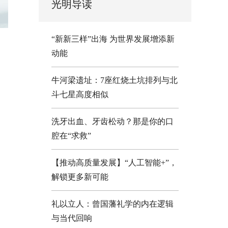
光明导读
“新新三样”出海 为世界发展增添新
动能
牛河梁遗址：7座红烧土坑排列与北
斗七星高度相似
洗牙出血、牙齿松动？那是你的口
腔在“求救”
【推动高质量发展】“人工智能+”，
解锁更多新可能
礼以立人：曾国藩礼学的内在逻辑
与当代回响