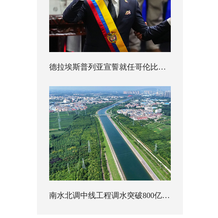
德拉埃斯普列亚宣誓就任哥伦比亚总统
南水北调中线工程调水突破800亿立方米