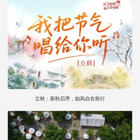
立秋：新秋启序，如风自在前行