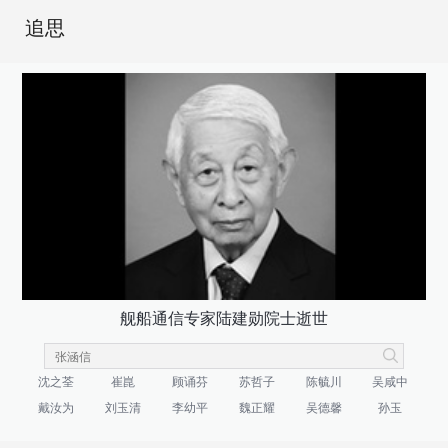
追思
舰船通信专家陆建勋院士逝世
沈之荃
崔崑
顾诵芬
苏哲子
陈毓川
吴咸中
戴汝为
刘玉清
李幼平
魏正耀
吴德馨
孙玉