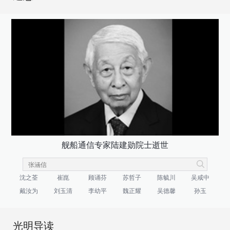
舰船通信专家陆建勋院士逝世
沈之荃
崔崑
顾诵芬
苏哲子
陈毓川
吴咸中
戴汝为
刘玉清
李幼平
魏正耀
吴德馨
孙玉
光明导读