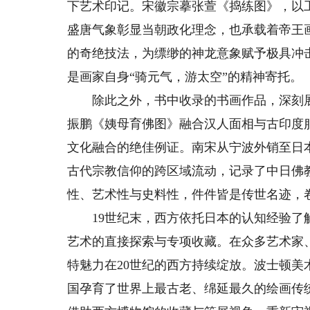
下艺术印记。宋徽宗摹张萱《捣练图》，以
盛唐气象彰显当朝政化理念，也承载着帝王
的奇绝技法，为缥缈的神龙意象赋予极具冲
是画家自身“骑元气，游太空”的精神寄托。
除此之外，书中收录的书画作品，深刻展
振鹏《姨母育佛图》融合汉人面相与古印度
文化融合的绝佳例证。南宋从宁波外销至日
古代宗教信仰的跨区域流动，记录了中日佛
性、艺术性与史料性，件件皆是传世名迹，
19世纪末，西方依托日本的认知经验了解
艺术的直接探索与专项收藏。在众多艺术家
特魅力在20世纪的西方持续绽放。波士顿美
国孕育了世界上最古老、绵延最久的绘画传统