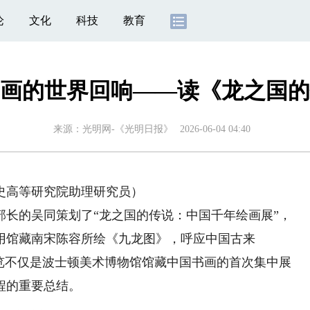
论
文化
科技
教育
画的世界回响——读《龙之国的
来源：
光明网-《光明日报》
2026-06-04 04:40
高等研究院助理研究员）
部长的吴同策划了“龙之国的传说：中国千年绘画展”，
用馆藏南宋陈容所绘《九龙图》，呼应中国古来
展览不仅是波士顿美术博物馆馆藏中国书画的首次集中展
程的重要总结。