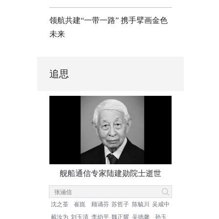
领航共建“一带一路” 携手擘画金色
未来
追思
舰船通信专家陆建勋院士逝世
沈之荃
崔崑
顾诵芬
苏哲子
陈毓川
吴咸中
戴汝为
刘玉清
李幼平
魏正耀
吴德馨
孙玉