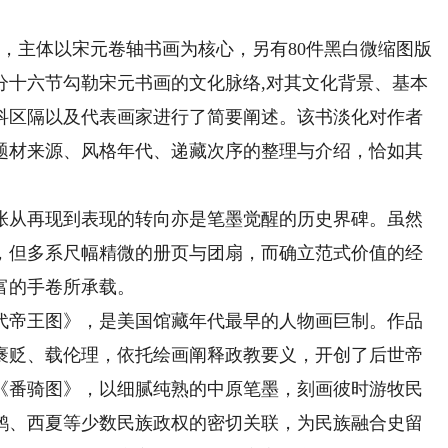
，主体以宋元卷轴书画为核心，另有80件黑白微缩图版
分十六节勾勒宋元书画的文化脉络,对其文化背景、基本
科区隔以及代表画家进行了简要阐述。该书淡化对作者
题材来源、风格年代、递藏次序的整理与介绍，恰如其
从再现到表现的转向亦是笔墨觉醒的历史界碑。虽然
，但多系尺幅精微的册页与团扇，而确立范式价值的经
富的手卷所承载。
帝王图》，是美国馆藏年代最早的人物画巨制。作品
褒贬、载伦理，依托绘画阐释政教要义，开创了后世帝
《番骑图》，以细腻纯熟的中原笔墨，刻画彼时游牧民
鹘、西夏等少数民族政权的密切关联，为民族融合史留