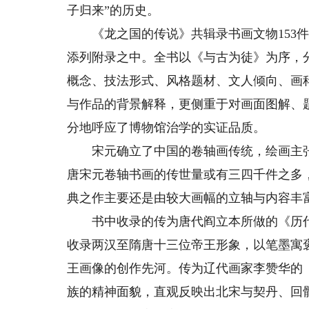
子归来”的历史。
《龙之国的传说》共辑录书画文物153件
添列附录之中。全书以《与古为徒》为序，
概念、技法形式、风格题材、文人倾向、画
与作品的背景解释，更侧重于对画面图解、
分地呼应了博物馆治学的实证品质。
宋元确立了中国的卷轴画传统，绘画主张
唐宋元卷轴书画的传世量或有三四千件之多
典之作主要还是由较大画幅的立轴与内容丰
书中收录的传为唐代阎立本所做的《历代
收录两汉至隋唐十三位帝王形象，以笔墨寓
王画像的创作先河。传为辽代画家李赞华的
族的精神面貌，直观反映出北宋与契丹、回