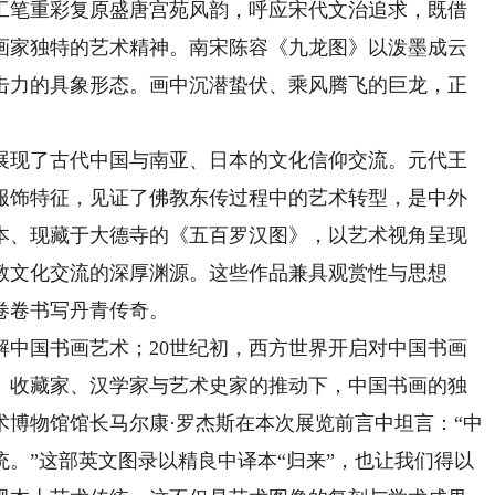
工笔重彩复原盛唐宫苑风韵，呼应宋代文治追求，既借
画家独特的艺术精神。南宋陈容《九龙图》以泼墨成云
击力的具象形态。画中沉潜蛰伏、乘风腾飞的巨龙，正
现了古代中国与南亚、日本的文化信仰交流。元代王
服饰特征，见证了佛教东传过程中的艺术转型，是中外
本、现藏于大德寺的《五百罗汉图》，以艺术视角呈现
教文化交流的深厚渊源。这些作品兼具观赏性与思想
卷卷书写丹青传奇。
中国书画艺术；20世纪初，西方世界开启对中国书画
、收藏家、汉学家与艺术史家的推动下，中国书画的独
术博物馆馆长马尔康·罗杰斯在本次展览前言中坦言：“中
。”这部英文图录以精良中译本“归来”，也让我们得以