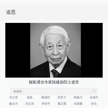
追思
舰船通信专家陆建勋院士逝世
沈之荃
崔崑
顾诵芬
苏哲子
陈毓川
吴咸中
戴汝为
刘玉清
李幼平
魏正耀
吴德馨
孙玉