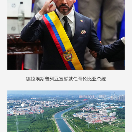
德拉埃斯普列亚宣誓就任哥伦比亚总统