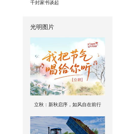
千封家书谈起
光明图片
立秋：新秋启序，如风自在前行