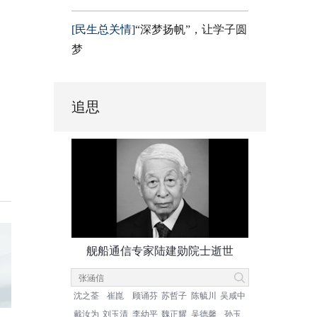
[民生总关情]
“深梦扬帆”，让学子圆
梦
追思
舰船通信专家陆建勋院士逝世
沈之荃
崔崑
顾诵芬
苏哲子
陈毓川
吴咸中
戴汝为
刘玉清
李幼平
魏正耀
吴德馨
孙玉