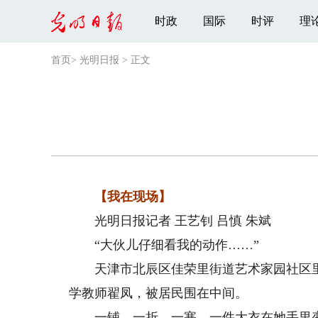
时政
国际
时评
理
首页
>
光明日报
>
正文
【我在现场】
光明日报记者 王艺钊 吕慎 朱斌
“大伙儿仔细看我的动作……”
天津市北辰区佳荣里街道艺术家园社区里
学教师翟凤，被居民围在中间。
一铺、一折、一塞，一件大衣在她手里变