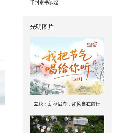
千封家书谈起
光明图片
立秋：新秋启序，如风自在前行