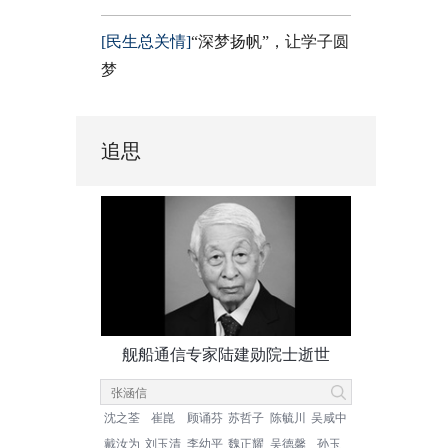
[民生总关情]
“深梦扬帆”，让学子圆
梦
追思
舰船通信专家陆建勋院士逝世
沈之荃
崔崑
顾诵芬
苏哲子
陈毓川
吴咸中
戴汝为
刘玉清
李幼平
魏正耀
吴德馨
孙玉