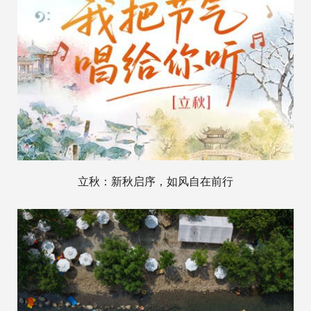
立秋：新秋启序，如风自在前行