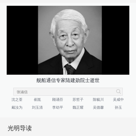
舰船通信专家陆建勋院士逝世
沈之荃
崔崑
顾诵芬
苏哲子
陈毓川
吴咸中
戴汝为
刘玉清
李幼平
魏正耀
吴德馨
孙玉
光明导读