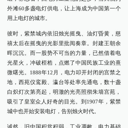
外滩60多盏电灯供电，让上海成为中国第一个
用上电灯的城市。
彼时，紫禁城内依旧烛光摇曳、油灯昏黄，慈
禧太后在摇曳的光影里批阅奏章。封建王朝余
晖沉沉。而一股势不可当的力量，已然借着电
光星火，冲破桎梏，点燃了中国民族工业的熹
微曙光。1888年12月，电力叩开封闭的宫禁之
地，西苑仪鸾殿、瀛台等处率先通电，数十盏
白炽灯次第亮起，明澈的光亮照彻朱墙宫苑，
吸引了皇室众人好奇的目光。到1907年，紫禁
城中也开始安装电灯，告别烛火时代。
诚然，旧中国积贫积弱，工业凋敝，电力基础