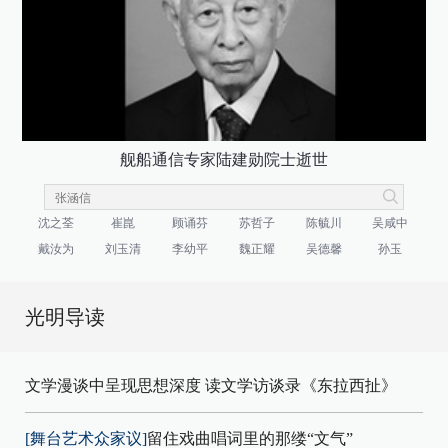
舰船通信专家陆建勋院士逝世
沈之荃
崔崑
顾诵芬
苏哲子
陈毓川
吴咸中
戴汝为
刘玉清
李幼平
魏正耀
吴德馨
孙玉
光明导读
文学漫谈中呈现思想深度 读文学访谈录《东拉西扯》
[舞台艺术众家议]
留住戏曲唱词里的那缕“文气”