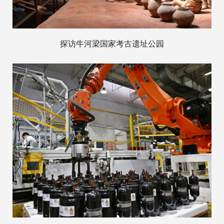
探访牛河梁国家考古遗址公园