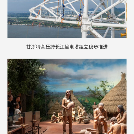
甘浙特高压跨长江输电塔组立稳步推进