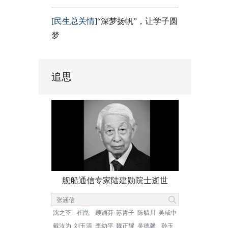
[民生总关情]
“深梦扬帆”，让学子圆
梦
追思
舰船通信专家陆建勋院士逝世
沈之荃
崔崑
顾诵芬
苏哲子
陈毓川
吴咸中
戴汝为
刘玉清
李幼平
魏正耀
吴德馨
孙玉