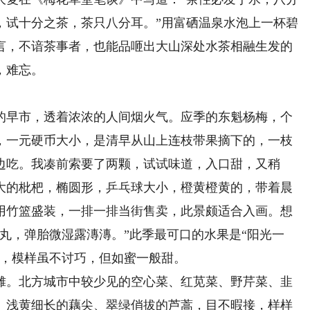
，试十分之茶，茶只八分耳。”用富硒温泉水泡上一杯碧
言，不谙茶事者，也能品咂出大山深处水茶相融生发的
，难忘。
早市，透着浓浓的人间烟火气。应季的东魁杨梅，个
，一元硬币大小，是清早从山上连枝带果摘下的，一枝
边吃。我凑前索要了两颗，试试味道，入口甜，又稍
大的枇杷，椭圆形，乒乓球大小，橙黄橙黄的，带着晨
用竹篮盛装，一排一排当街售卖，此景颇适合入画。想
丸，弹胎微湿露漙漙。”此季最可口的水果是“阳光一
物，模样虽不讨巧，但如蜜一般甜。
。北方城市中较少见的空心菜、红苋菜、野芹菜、韭
、浅黄细长的藕尖、翠绿俏拔的芦蒿，目不暇接，样样