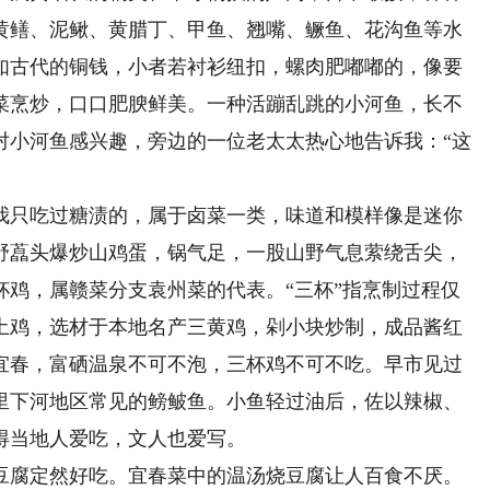
黄鳝、泥鳅、黄腊丁、甲鱼、翘嘴、鳜鱼、花沟鱼等水
如古代的铜钱，小者若衬衫纽扣，螺肉肥嘟嘟的，像要
菜烹炒，口口肥腴鲜美。一种活蹦乱跳的小河鱼，长不
对小河鱼感兴趣，旁边的一位老太太热心地告诉我：“这
只吃过糖渍的，属于卤菜一类，味道和模样像是迷你
野藠头爆炒山鸡蛋，锅气足，一股山野气息萦绕舌尖，
杯鸡，属赣菜分支袁州菜的代表。“三杯”指烹制过程仅
土鸡，选材于本地名产三黄鸡，剁小块炒制，成品酱红
宜春，富硒温泉不可不泡，三杯鸡不可不吃。早市见过
里下河地区常见的鳑鲏鱼。小鱼轻过油后，佐以辣椒、
得当地人爱吃，文人也爱写。
腐定然好吃。宜春菜中的温汤烧豆腐让人百食不厌。