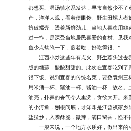
都想买。温汤镇水系发达，早市自然少不了
产，洋洋大观，看着便眼馋。野生田螺大者
挤破螺壳，透着新鲜劲儿。当地人喜欢用韭
过一拃，是深受当地居民喜爱的食材。见我
鱼少点盐腌一下，煎着吃，好吃得很。”
江西小炒这些年有点火。野生藠头过去我
版的糖蒜，酸酸甜甜的。此次在宜春吃到了
很下饭。说到宜春的传统名菜，要数袁州三
用米酒一杯、猪油一杯、酱油一杯，故名。
油亮，扑鼻的香气令人垂涎，食欲大开。来
的小河鱼，刨根问底，才知即是汪曾祺家乡
盐猛炒，入嘴酥脆，微辣，满口留香，怪不
一般来说，一个地方水质好，做出来的豆