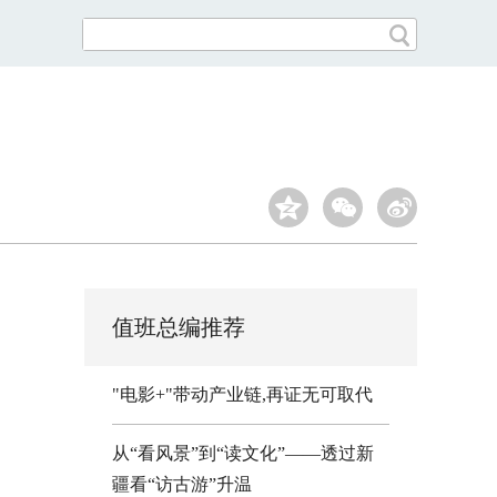
值班总编推荐
"电影+"带动产业链,再证无可取代
从“看风景”到“读文化”——透过新
疆看“访古游”升温