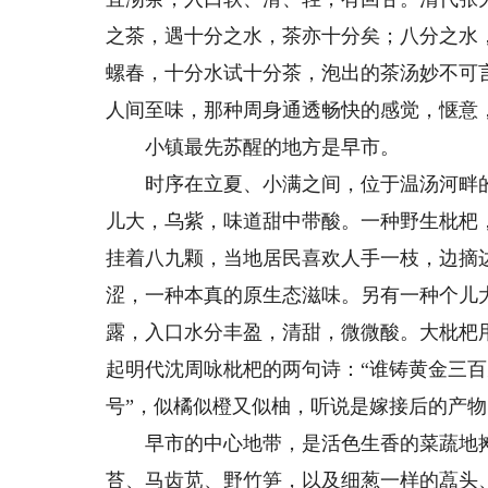
之茶，遇十分之水，茶亦十分矣；八分之水
螺春，十分水试十分茶，泡出的茶汤妙不可
人间至味，那种周身通透畅快的感觉，惬意
小镇最先苏醒的地方是早市。
时序在立夏、小满之间，位于温汤河畔的
儿大，乌紫，味道甜中带酸。一种野生枇杷
挂着八九颗，当地居民喜欢人手一枝，边摘
涩，一种本真的原生态滋味。另有一种个儿
露，入口水分丰盈，清甜，微微酸。大枇杷
起明代沈周咏枇杷的两句诗：“谁铸黄金三百
号”，似橘似橙又似柚，听说是嫁接后的产
早市的中心地带，是活色生香的菜蔬地摊
苔、马齿苋、野竹笋，以及细葱一样的藠头