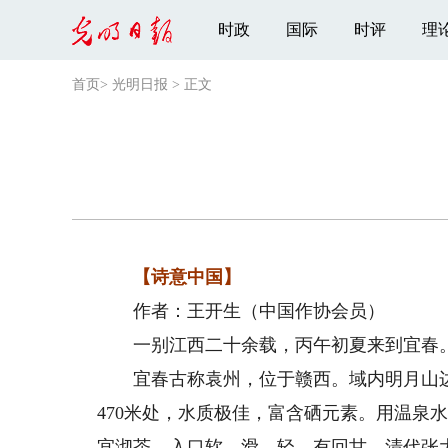
时政
国际
时评
理
首页
>
光明日报
>
正文
【诗意中国】
作者：王开生（中国作协会员）
一别江西二十余载，丙午初夏来到宜春
宜春古称袁州，位于赣西。域内明月山边
470米处，水质极佳，富含硒元素。用温泉
宜沏茶，入口软、滑、轻，有回甘。清代张