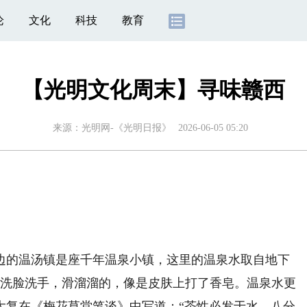
论
文化
科技
教育
【光明文化周末】寻味赣西
来源：
光明网-《光明日报》
2026-06-05 05:20
。
的温汤镇是座千年温泉小镇，这里的温泉水取自地下
水洗脸洗手，滑溜溜的，像是皮肤上打了香皂。温泉水更
大复在《梅花草堂笔谈》中写道：“茶性必发于水，八分