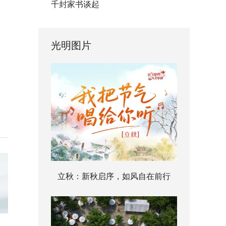
千封家书谈起
光明图片
立秋：新秋启序，如风自在前行