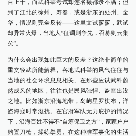
百上千，而武科举考试却连名额都录不满；但
到了江北的徐州、寿春，或是浙东的处州、金
华，情况则完全反转——这里文试寥寥，武试
却异常火爆，当地人“征调则争先，召募则云集
矣”。
为什么会出现如此巨大的反差？这绝非简单的
重文轻武所能解释。各地武科举的风气往往与
当地的社会环境息息相关。在那些应试武科蔚
然成风的地区，往往也是民风强悍、盗匪出没
之地。比如浙东沿海地带，岛屿星罗棋布，洋
盗海寇时常滋扰。在官府军队无力庇护的情况
下，沿海百姓不得不“自筹保卫之方”，家家户户
购置刀枪，操练拳勇。在这种准军事化的生活