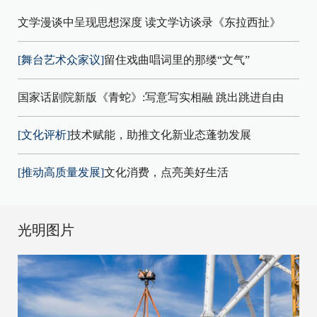
文学漫谈中呈现思想深度 读文学访谈录《东拉西扯》
[舞台艺术众家议]
留住戏曲唱词里的那缕“文气”
国家话剧院新版《青蛇》:写意写实相融 跳出跳进自由
[文化评析]
技术赋能，助推文化新业态蓬勃发展
[推动高质量发展]
文化消费，点亮美好生活
光明图片