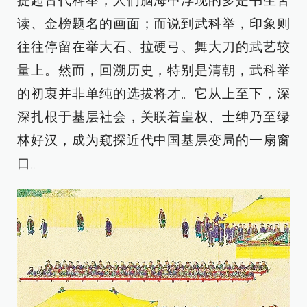
提起古代科举，人们脑海中浮现的多是书生苦
读、金榜题名的画面；而说到武科举，印象则
往往停留在举大石、拉硬弓、舞大刀的武艺较
量上。然而，回溯历史，特别是清朝，武科举
的初衷并非单纯的选拔将才。它从上至下，深
深扎根于基层社会，关联着皇权、士绅乃至绿
林好汉，成为窥探近代中国基层变局的一扇窗
口。