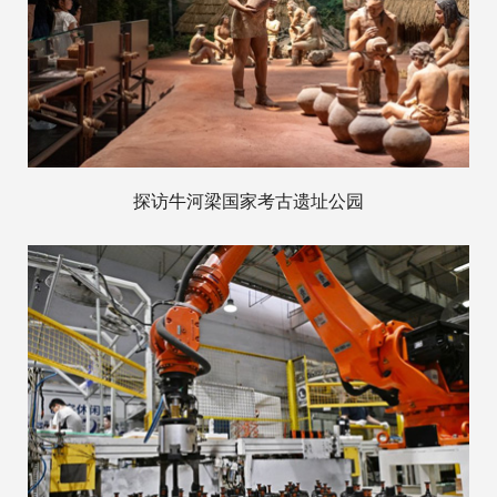
探访牛河梁国家考古遗址公园