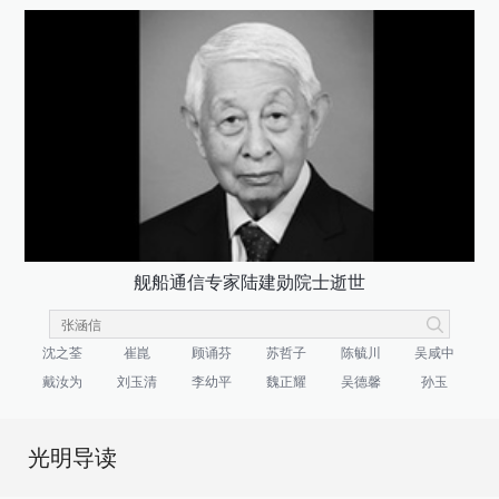
舰船通信专家陆建勋院士逝世
沈之荃
崔崑
顾诵芬
苏哲子
陈毓川
吴咸中
戴汝为
刘玉清
李幼平
魏正耀
吴德馨
孙玉
光明导读