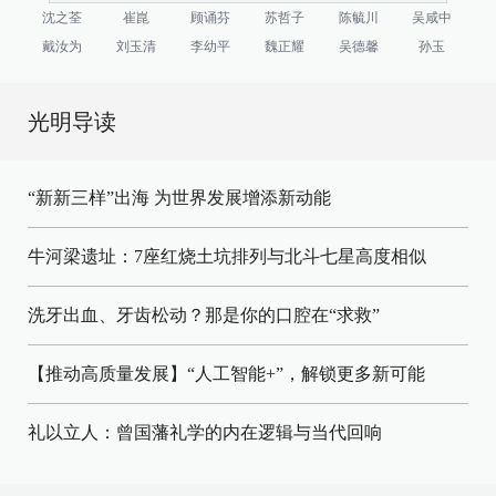
沈之荃
崔崑
顾诵芬
苏哲子
陈毓川
吴咸中
戴汝为
刘玉清
李幼平
魏正耀
吴德馨
孙玉
光明导读
“新新三样”出海 为世界发展增添新动能
牛河梁遗址：7座红烧土坑排列与北斗七星高度相似
洗牙出血、牙齿松动？那是你的口腔在“求救”
【推动高质量发展】“人工智能+”，解锁更多新可能
礼以立人：曾国藩礼学的内在逻辑与当代回响