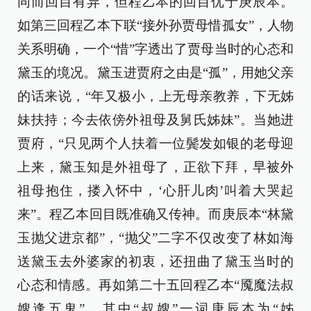
同而回目有异，但程乙本的回目优于庚辰本。
如第三回程乙本下联“接外孙贾母惜孤女”，人物
关系明确，一个“惜”字透出了贾母当时的心态和
黛玉的境况。黛玉进贾府之由是“孤”，用她父亲
的话来说，“年又极小，上无母亲教养，下无姊
妹扶持；今去依傍外祖母及舅氏姊妹”。当她进
贾府，“只见两个人扶着一位鬓发如银的老母迎
上来，黛玉知是外祖母了，正欲下拜，早被外
祖母抱住，搂入怀中，‘心肝儿肉’叫着大哭起
来”。程乙本回目既准确又传神。而庚辰本“林黛
玉抛父进京都”，“抛父”二字不仅改变了林如海
送黛玉去外婆家的初衷，还扭曲了黛玉当时的
心态和情感。再如第二十五回程乙本“魇魔法叔
嫂逢五鬼”，其中“叔嫂”一词庚辰本为“姊