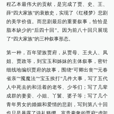
程乙本最伟大的贡献，是完成了贾、史、王、
薛“四大家族”的衰败史，实现了《红楼梦》悲剧
的美学价值。而悲剧最后的重要叙事，恰恰是
脂本缺少的“后四十回”。因为前八十回只展现
了“四大家族”的三种叙事形态。
第一种，百年望族贾府，从贾母、王夫人、凤
姐、贾政等，到宝玉和姊妹的主体叙事，密针
细线地编织贾府的故事，围绕“可卿出丧”“元春
省亲”“魇魔法”“宝玉挨打”几件大事，写了五代
人中死去的和活着的老爷、少爷们；写了几辈
成群的妻妾、小姐、丫鬟、婆子等；写了几个
青年男女的婚姻和爱情的悲剧，写到第八十回
也只是暴露了诗礼簪缨、富贵豪奢的贾府“虚架