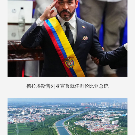
德拉埃斯普列亚宣誓就任哥伦比亚总统