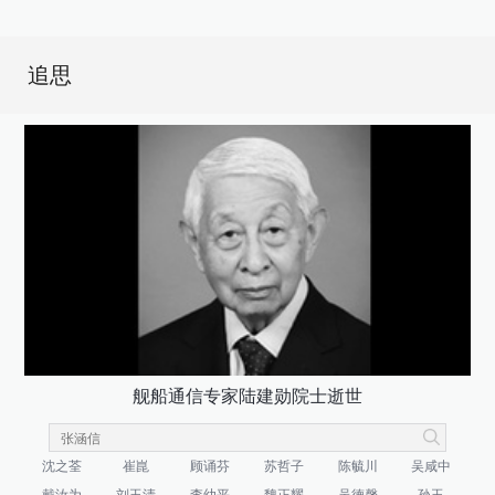
追思
舰船通信专家陆建勋院士逝世
沈之荃
崔崑
顾诵芬
苏哲子
陈毓川
吴咸中
戴汝为
刘玉清
李幼平
魏正耀
吴德馨
孙玉