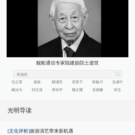
舰船通信专家陆建勋院士逝世
沈之荃
崔崑
顾诵芬
苏哲子
陈毓川
吴咸中
戴汝为
刘玉清
李幼平
魏正耀
吴德馨
孙玉
光明导读
[文化评析]
旅游演艺带来新机遇