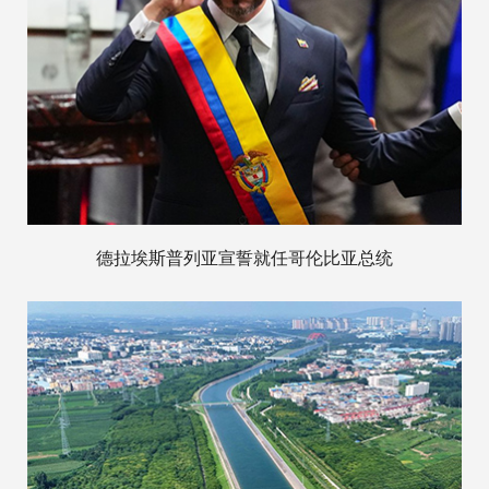
德拉埃斯普列亚宣誓就任哥伦比亚总统